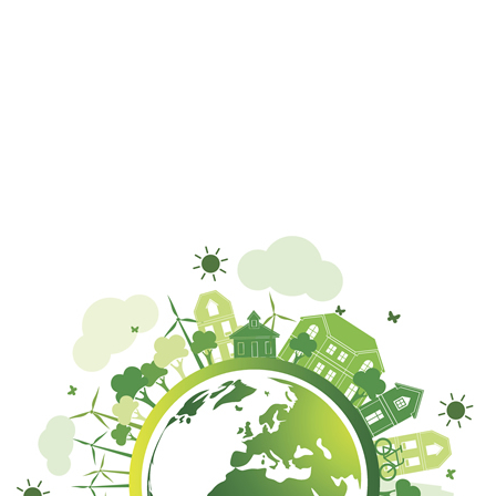
re du recyclage efficacement ?
e un enjeu majeur...